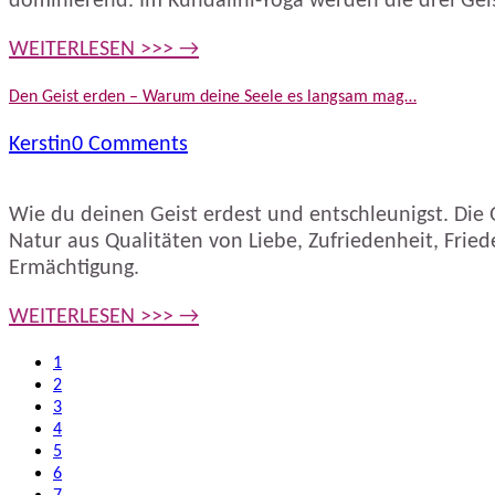
dominierend. Im Kundalini-Yoga werden die drei Gei
WEITERLESEN >>> →
Den Geist erden – Warum deine Seele es langsam mag…
Kerstin
0 Comments
Wie du deinen Geist erdest und entschleunigst. Die Q
Natur aus Qualitäten von Liebe, Zufriedenheit, Fried
Ermächtigung.
WEITERLESEN >>> →
1
2
3
4
5
6