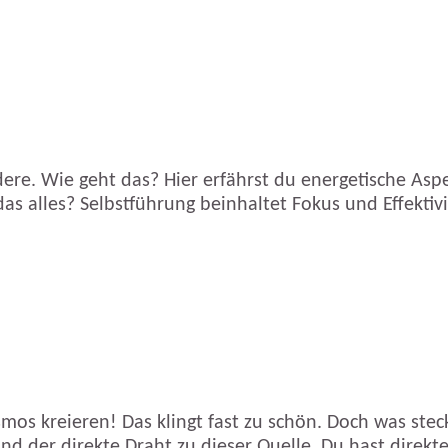
dere. Wie geht das? Hier erfährst du energetische Aspe
as alles? Selbstführung beinhaltet Fokus und Effekti
os kreieren! Das klingt fast zu schön. Doch was steck
 und der direkte Draht zu dieser Quelle. Du hast dire