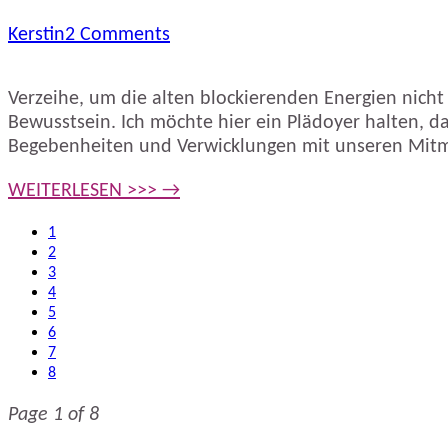
Kerstin
2 Comments
Verzeihe, um die alten blockierenden Energien nicht 
Bewusstsein. Ich möchte hier ein Plädoyer halten, d
Begebenheiten und Verwicklungen mit unseren Mitm
WEITERLESEN >>> →
1
2
3
4
5
6
7
8
Page 1 of 8